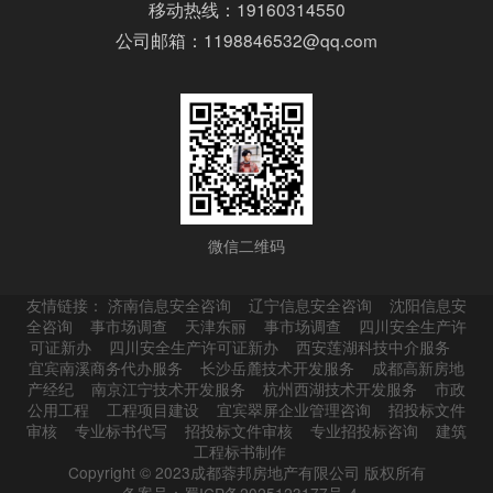
移动热线：19160314550
公司邮箱：1198846532@qq.com
微信二维码
友情链接：
济南信息安全咨询
辽宁信息安全咨询
沈阳信息安
全咨询
事市场调查
天津东丽
事市场调查
四川安全生产许
可证新办
四川安全生产许可证新办
西安莲湖科技中介服务
宜宾南溪商务代办服务
长沙岳麓技术开发服务
成都高新房地
产经纪
南京江宁技术开发服务
杭州西湖技术开发服务
市政
公用工程
工程项目建设
宜宾翠屏企业管理咨询
招投标文件
审核
专业标书代写
招投标文件审核
专业招投标咨询
建筑
工程标书制作
Copyright © 2023成都蓉邦房地产有限公司 版权所有
备案号：蜀ICP备2025123177号-4